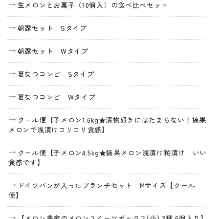
生メロンとお菓子（10個入）の食べ比べセット
朝露セット Sタイプ
朝露セット Wタイプ
夏なつコンビ Sタイプ
夏なつコンビ Wタイプ
クール便【子メロン1.6kg★漬物好きにはたまらない！摘果
メロンで浅漬けコリコリ食感】
クール便【子メロン4.5kg★摘果メロン浅漬け粕漬け いい
食感です】
ドイツパンが入ったブランチセット Mサイズ【クール
便】
【メロン農家のメロンスイーツボックス(小) 3種 6個入り】