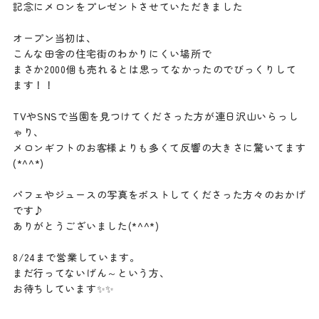
記念にメロンをプレゼントさせていただきました
オープン当初は、
こんな田舎の住宅街のわかりにくい場所で
まさか2000個も売れるとは思ってなかったのでびっくりして
ます！！
TVやSNSで当園を見つけてくださった方が連日沢山いらっし
ゃり、
メロンギフトのお客様よりも多くて反響の大きさに驚いてます
(*^^*)
パフェやジュースの写真をポストしてくださった方々のおかげ
です♪
ありがとうございました(*^^*)
8/24まで営業しています。
まだ行ってないげん～という方、
お待ちしています✨✨