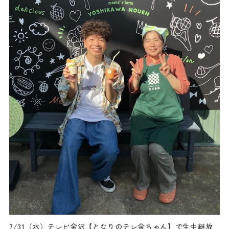
7/31（水）テレビ金沢【となりのテレ金ちゃん】で生中継放