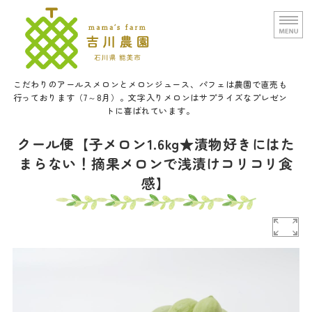
文字入りメロンと甘い野菜の吉
こだわりのアールスメロンとメロンジュース、パフェは農園で直売も
行っております（7～8月）。文字入りメロンはサプライズなプレゼン
トに喜ばれています。
ホーム
クール便【子メロン1.6kg★漬物好きにはた
まらない！摘果メロンで浅漬けコリコリ食
農園概要
感】
通信販売
口福メロンパフェについて
お問い合せ