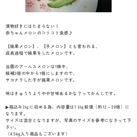
漬物好きにはたまらない！
赤ちゃんメロンのコリコリ食感♪
【摘果メロン】、【子メロン】とも言われる、
成長過程で摘果をしたメロンです。
当園のアールスメロンは1株中、
候補3個の中から1個にしますので、
サヨナラした子が摘果メロンです。
味はきゅうりよりやや甘味あるかな？ってかんじです。
▶箱込み2㎏に収める為、内容量は1.6㎏前後（約12～20個）に
なります。
サイズは混合となりますが、写真のサイズを参考になさって下
さい。
（4.5kg入り商品もございます）