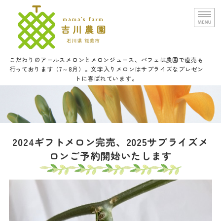
文字入りメロンと甘い野菜の吉
こだわりのアールスメロンとメロンジュース、パフェは農園で直売も
行っております（7～8月）。文字入りメロンはサプライズなプレゼン
トに喜ばれています。
ホーム
農園概要
通信販売
2024ギフトメロン完売、2025サプライズメ
ロンご予約開始いたします
口福メロンパフェについて
お問い合せ