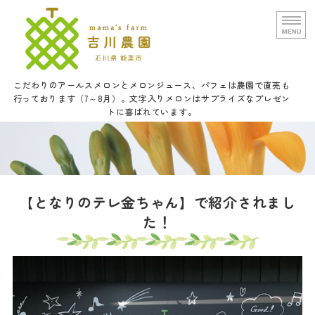
文字入りメロンと甘い野菜の吉
こだわりのアールスメロンとメロンジュース、パフェは農園で直売も
行っております（7～8月）。文字入りメロンはサプライズなプレゼン
トに喜ばれています。
ホーム
農園概要
通信販売
【となりのテレ金ちゃん】で紹介されまし
た！
口福メロンパフェについて
お問い合せ