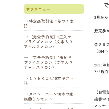
で
サブメニュー
3月か
特定商取引法に基づく表
記
販売前
【完全予約制】1玉入サ
プライズメロン（文字入り
皆さま
アールスメロン）
（DM
【完全予約制】2玉組サ
プライズメロン（文字入り
2023
アールスメロン）
7/3現
とうもろこし10本ギフト
箱
【お電
メロン・コーン10本の家
族団らんセット
接客中
メッセ