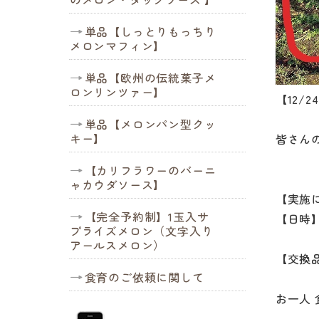
単品【しっとりもっちり
メロンマフィン】
単品【欧州の伝統菓子メ
ロンリンツァー】
【12/
単品【メロンパン型クッ
キー】
皆さん
【カリフラワーのバーニ
ャカウダソース】
【実施
【完全予約制】1玉入サ
【日時】1
プライズメロン（文字入り
アールスメロン）
【交換
食育のご依頼に関して
お一人 