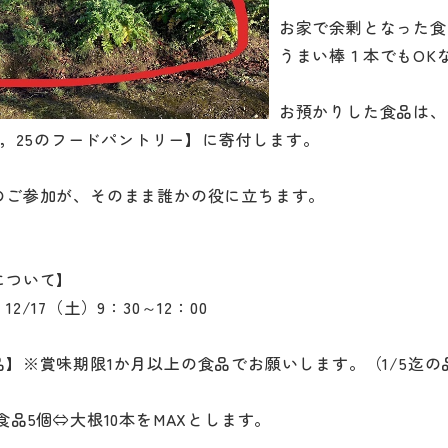
お家で余剰となった食
うまい棒１本でもOK
お預かりした食品は、
24，25のフードパントリー】に寄付します。
のご参加が、そのまま誰かの役に立ちます。
について】
2/17（土）9：30～12：00
品】※賞味期限1か月以上の食品でお願いします。（1/5迄の
食品5個⇔大根10本をMAXとします。