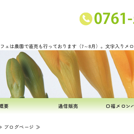
ンと甘い野菜の吉川農園｜石川県能美市
フェは農園で直売も行っております（7～8月）。文字入りメ
概要
通信販売
口福メロン
≫ ブログページ ≫