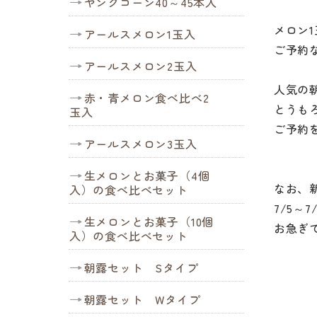
ヤングコーン40～45本入
メロン
アールスメロン1玉入
ご予約
アールスメロン2玉入
人気の
赤・青メロン食べ比べ2
とうも
玉入
ご予約
アールスメロン3玉入
生メロンとお菓子（4個
なお、
入）の食べ比べセット
7/5～
生メロンとお菓子（10個
お急ぎ
入）の食べ比べセット
朝露セット Sタイプ
朝露セット Wタイプ