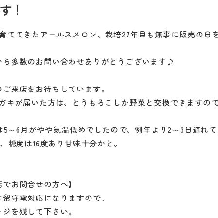
す！
ら育ててきたアールスメロン、栽培27年目も無事に販売の日
から多数のお問い合わせありがとうございます♪
のご来店をお待ちしています。
ハガキが届いた方は、とうもろこしか野菜と交換できますの
年は5～6月がやや気温低めでしたので、例年より2～3日遅れ
在、糖度は16度あり甘味十分かと。
話でお問合せの方へ】
は留守電対応になりますので、
ージを残して下さい。