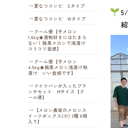
夏なつコンビ Sタイプ
5
夏なつコンビ Wタイプ
紹
クール便【子メロン
1.6kg★漬物好きにはたまら
ない！摘果メロンで浅漬け
コリコリ食感】
クール便【子メロン
4.5kg★摘果メロン浅漬け粕
漬け いい食感です】
ドイツパンが入ったブラ
ンチセット Mサイズ【ク
ール便】
【メロン農家のメロンス
イーツボックス(小) 3種 6個
入り】