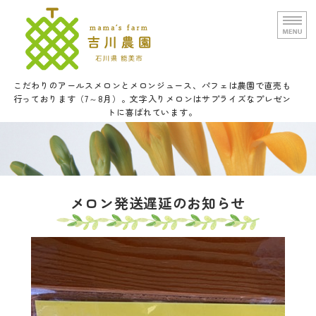
文字入りメロンと甘い野菜の吉
こだわりのアールスメロンとメロンジュース、パフェは農園で直売も
行っております（7～8月）。文字入りメロンはサプライズなプレゼン
トに喜ばれています。
ホーム
農園概要
通信販売
メロン発送遅延のお知らせ
口福メロンパフェについて
お問い合せ