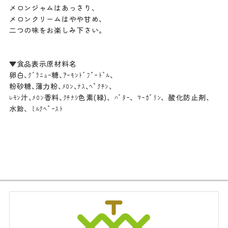
メロンジャムはあっさり、
メロンクリームはやや甘め、
二つの味をお楽しみ下さい。
▼食品表示原材料名
卵白､ｸﾞﾗﾆｭｰ糖､ｱｰﾓﾝﾄﾞﾌﾟｰﾄﾞﾙ､
粉砂糖､薄力粉､ﾒﾛﾝ､ﾅｽ､ﾍﾟｸﾁﾝ､
ﾚﾓﾝ汁､ﾒﾛﾝ香料､ｸﾁﾅｼ色素(緑)、ﾊﾞﾀｰ、ﾏｰｶﾞﾘﾝ、酸化防止剤、
水飴、ﾐﾙｸﾍﾟｰｽﾄ