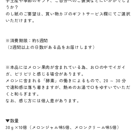
手土産や季節のギフト、ご自分へのご褒美などにいかがでしょ
うか？
のし紙のご要望は、買い物カゴのギフトサービス欄にてご選択
いただけます。
※消費期限：約5週間
（2週間以上の日数がある品をお届けします）
※本品にはメロン果肉が含まれている為、お口の中でイガイ
ガ、ピリピリと感じる場合があります。
メロンに含まれる「酵素」の働きによるもので、20 ～ 30 分
で違和感は落ち着きますが、熱めのお湯で口をゆすいでいただ
くと和らぎます。
なお、感じ方には個人差があります。
▼数量
30ｇ×10個（メロンジャム味5個、メロンクリーム味5個）