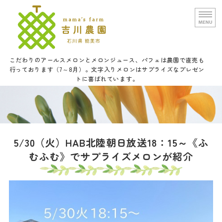
文字入りメロンと甘い野菜の吉
こだわりのアールスメロンとメロンジュース、パフェは農園で直売も
行っております（7～8月）。文字入りメロンはサプライズなプレゼン
トに喜ばれています。
ホーム
農園概要
通信販売
5/30（火）HAB北陸朝日放送18：15～《ふ
むふむ》でサプライズメロンが紹介
口福メロンパフェについて
お問い合せ