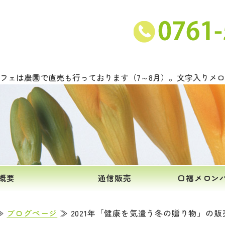
ンと甘い野菜の吉川農園｜石川県能美市
フェは農園で直売も行っております（7～8月）。文字入りメ
概要
通信販売
口福メロン
≫
ブログページ
≫ 2021年「健康を気遣う冬の贈り物」の販