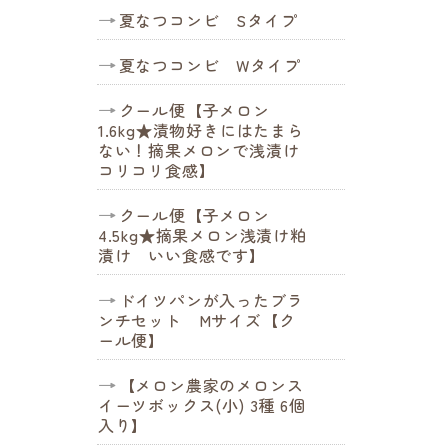
夏なつコンビ Sタイプ
夏なつコンビ Wタイプ
クール便【子メロン
1.6kg★漬物好きにはたまら
ない！摘果メロンで浅漬け
コリコリ食感】
クール便【子メロン
4.5kg★摘果メロン浅漬け粕
漬け いい食感です】
ドイツパンが入ったブラ
ンチセット Mサイズ【ク
ール便】
【メロン農家のメロンス
イーツボックス(小) 3種 6個
入り】