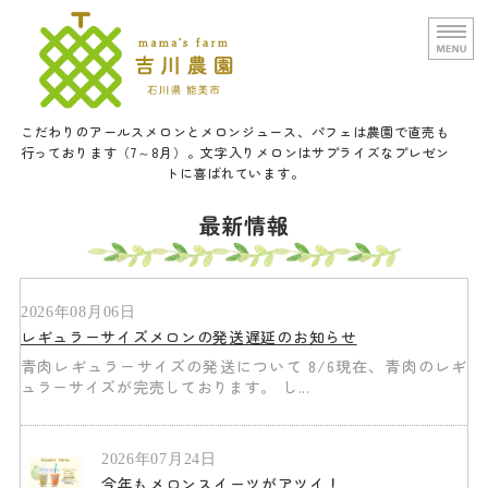
文字入りメロンと甘い野菜の吉
こだわりのアールスメロンとメロンジュース、パフェは農園で直売も
行っております（7～8月）。文字入りメロンはサプライズなプレゼン
トに喜ばれています。
ホーム
最新情報
農園概要
通信販売
2026年08月06日
レギュラーサイズメロンの発送遅延のお知らせ
口福メロンパフェについて
青肉レギュラーサイズの発送について 8/6現在、青肉のレギ
ュラーサイズが完売しております。 し...
お問い合せ
2026年07月24日
今年もメロンスイーツがアツイ！