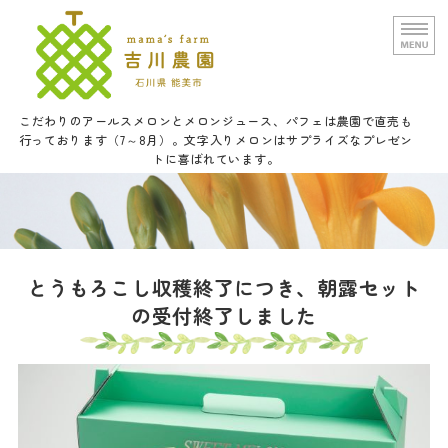
文字入りメロンと甘い野菜の吉
こだわりのアールスメロンとメロンジュース、パフェは農園で直売も
行っております（7～8月）。文字入りメロンはサプライズなプレゼン
トに喜ばれています。
ホーム
農園概要
通信販売
とうもろこし収穫終了につき、朝露セット
の受付終了しました
口福メロンパフェについて
お問い合せ