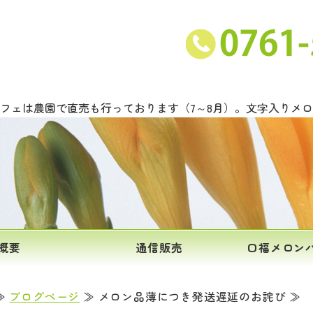
ンと甘い野菜の吉川農園｜石川県能美市
フェは農園で直売も行っております（7～8月）。文字入りメ
概要
通信販売
口福メロン
≫
ブログページ
≫ メロン品薄につき発送遅延のお詫び ≫