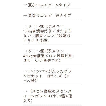
夏なつコンビ Sタイプ
夏なつコンビ Wタイプ
クール便【子メロン
1.6kg★漬物好きにはたまら
ない！摘果メロンで浅漬け
コリコリ食感】
クール便【子メロン
4.5kg★摘果メロン浅漬け粕
漬け いい食感です】
ドイツパンが入ったブラ
ンチセット Mサイズ【ク
ール便】
【メロン農家のメロンス
イーツボックス(小) 3種 6個
入り】