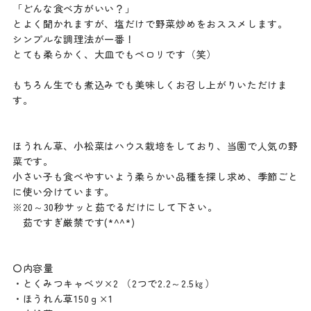
「どんな食べ方がいい？」
とよく聞かれますが、塩だけで野菜炒めをおススメします。
シンプルな調理法が一番！
とても柔らかく、大皿でもペロリです（笑）
もちろん生でも煮込みでも美味しくお召し上がりいただけま
す。
ほうれん草、小松菜はハウス栽培をしており、当園で人気の野
菜です。
小さい子も食べやすいよう柔らかい品種を探し求め、季節ごと
に使い分けています。
※20～30秒サッと茹でるだけにして下さい。
茹ですぎ厳禁です(*^^*)
〇内容量
・とくみつキャベツ×2 （2つで2.2～2.5㎏）
・ほうれん草150ｇ×1