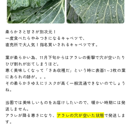
柔らかさと甘さが別次元！
一度食べたらやみつきになるキャベツで、
直売所で大人気！指名買いされるキャベツです。
葉が柔らかい為、11月下旬からはアラレの衝撃で穴が空いたり
ひび割れが出てしまうほど。
寒く美味しくなって「さあ収穫だ」という時に表面1～3枚の葉
にあられの跡が。。。
その柔らかさゆえにリスクが高く一般流通できないのでしょう
ね。
当園では美味しいものをお届けしたいので、暖かい時期には発
送しません。
アラレが降る寒さになり、
アラレの穴が空いた状態
で発送しま
す。