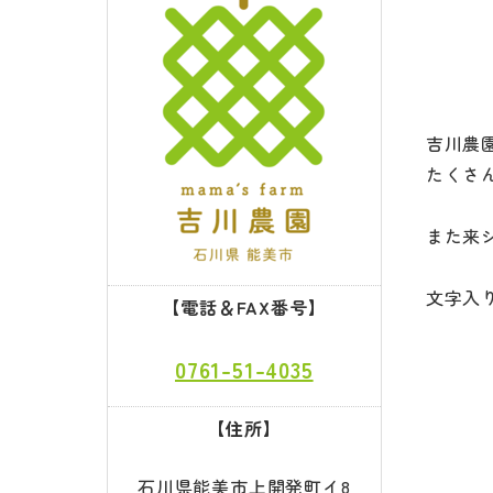
吉川農園
たくさ
また来
文字入
【電話＆FAX番号】
0761-51-4035
【住所】
石川県能美市上開発町イ8