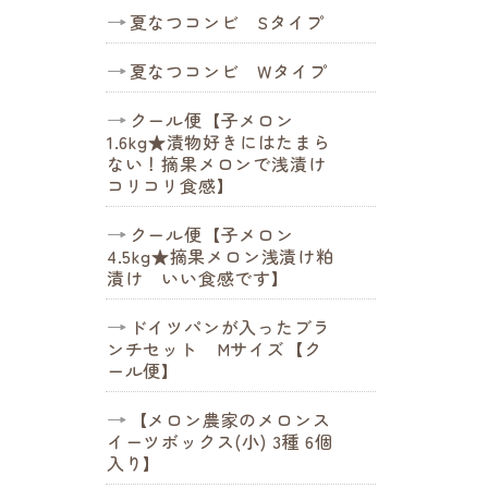
夏なつコンビ Sタイプ
夏なつコンビ Wタイプ
クール便【子メロン
1.6kg★漬物好きにはたまら
ない！摘果メロンで浅漬け
コリコリ食感】
クール便【子メロン
4.5kg★摘果メロン浅漬け粕
漬け いい食感です】
ドイツパンが入ったブラ
ンチセット Mサイズ【ク
ール便】
【メロン農家のメロンス
イーツボックス(小) 3種 6個
入り】