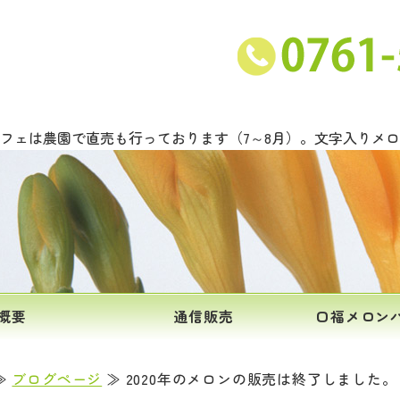
ンと甘い野菜の吉川農園｜石川県能美市
フェは農園で直売も行っております（7～8月）。文字入りメ
概要
通信販売
口福メロン
≫
ブログページ
≫ 2020年のメロンの販売は終了しました。