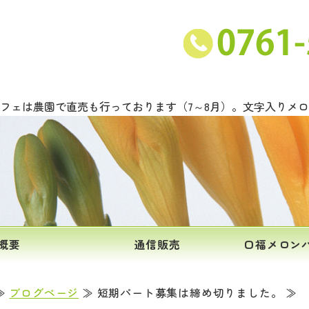
ンと甘い野菜の吉川農園｜石川県能美市
フェは農園で直売も行っております（7～8月）。文字入りメ
概要
通信販売
口福メロン
≫
ブログページ
≫ 短期パート募集は締め切りました。 ≫