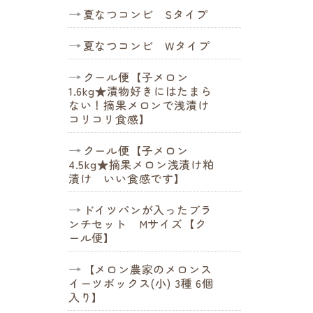
夏なつコンビ Sタイプ
夏なつコンビ Wタイプ
クール便【子メロン
1.6kg★漬物好きにはたまら
ない！摘果メロンで浅漬け
コリコリ食感】
クール便【子メロン
4.5kg★摘果メロン浅漬け粕
漬け いい食感です】
ドイツパンが入ったブラ
ンチセット Mサイズ【ク
ール便】
【メロン農家のメロンス
イーツボックス(小) 3種 6個
入り】