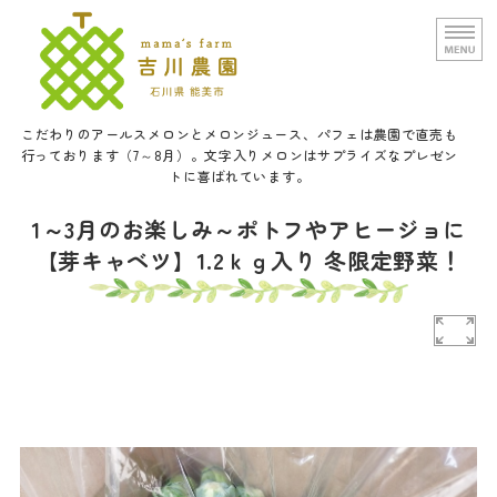
文字入りメロンと甘い野菜の吉
こだわりのアールスメロンとメロンジュース、パフェは農園で直売も
行っております（7～8月）。文字入りメロンはサプライズなプレゼン
トに喜ばれています。
ホーム
1～3月のお楽しみ～ポトフやアヒージョに
【芽キャベツ】1.2ｋｇ入り 冬限定野菜！
農園概要
通信販売
口福メロンパフェについて
お問い合せ