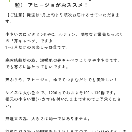
粒） アヒージョがおススメ！
【ご注意】発送は1月上旬より順次お届けさせていただきま
す。
小さいのにビタミンKやC、ルティン、葉酸など栄養たっぷり
の「芽キャベツ」です♪
1～3月だけのお楽しみ野菜です。
寒冷地栽培の為、温暖地の芽キャベツよりやや小さ目です。
でも寒さに当たって甘いですよ。
天ぷらや、アヒージョ、ゆでてつまむだけでも美味しい！
サイズは大小色々で、1200ｇでおおよそ100～130個です。
根元の小さい葉(ハカマ)も付いたままですのでご了承くださ
い。
無選果の為、大きさは均一ではありません。
簡単な取り扱い説明書をお入れしますので、レンジやボイルの